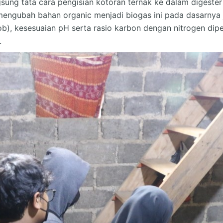
ung tata cara pengisian kotoran ternak ke dalam digester
engubah bahan organic menjadi biogas ini pada dasarnya 
rob), kesesuaian pH serta rasio karbon dengan nitrogen di
.