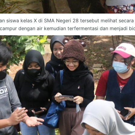
siswa kelas X di SMA Negeri 28 tersebut melihat secara
icampur dengan air kemudian terfermentasi dan menjadi b