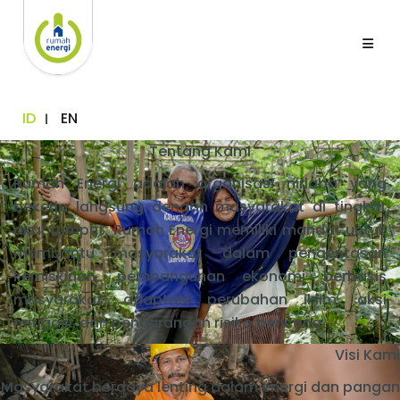
ID
EN
Tentang Kami
Rumah Energi adalah organisasi nirlaba yang
bekerja langsung dengan masyarakat di tingkat
akar rumput. Rumah Energi memiliki mandat untuk
membantu masyarakat dalam pengentasan
kemiskinan, pembangunan ekonomi berbasis
masyarakat, adaptasi perubahan iklim, aksi
mitigasi, dan pengurangan risiko bencana.
Visi Kami
Masyarakat berdaya lenting dalam energi dan pangan