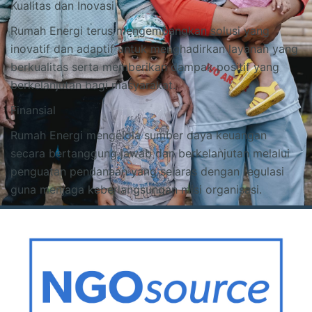
Kualitas dan Inovasi
Rumah Energi terus mengembangkan solusi yang
inovatif dan adaptif untuk menghadirkan layanan yang
berkualitas serta memberikan dampak positif yang
berkelanjutan bagi masyarakat.
Finansial
Rumah Energi mengelola sumber daya keuangan
secara bertanggung jawab dan berkelanjutan melalui
penguatan pendanaan yang selaras dengan regulasi
guna menjaga keberlangsungan misi organisasi.