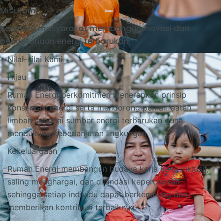
Misi Kami
Bersama masyarakat membangun inovasi dan
pengetahuan energi terbarukan
Nilai-nilai Kami
Hijau
Rumah Energi berkomitmen menerapkan prinsip
konservasi energi serta mendorong pemanfaatan
limbah sebagai sumber energi terbarukan guna
mendukung keberlanjutan lingkungan.
Kekeluargaan
Rumah Energi membangun budaya kerja yang inklusif,
saling menghargai, dan dilandasi kepercayaan,
sehingga setiap individu dapat berkembang dan
memberikan kontribusi terbaiknya.