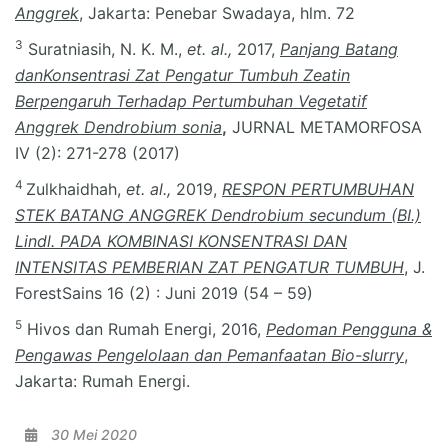
Anggrek
, Jakarta: Penebar Swadaya, hlm. 72
3
Suratniasih, N. K. M.,
et. al.,
2017,
Panjang Batang
danKonsentrasi Zat Pengatur Tumbuh Zeatin
Berpengaruh Terhadap Pertumbuhan Vegetatif
Anggrek Dendrobium sonia
,
JURNAL METAMORFOSA
IV (2): 271-278 (2017)
4
Zulkhaidhah,
et. al.,
2019,
RESPON PERTUMBUHAN
STEK BATANG ANGGREK Dendrobium secundum (BI.)
Lindl. PADA KOMBINASI KONSENTRASI DAN
INTENSITAS PEMBERIAN ZAT PENGATUR TUMBUH
, J.
ForestSains 16 (2) : Juni 2019 (54 – 59)
5
Hivos dan Rumah Energi, 2016,
Pedoman Pengguna &
Pengawas Pengelolaan dan Pemanfaatan Bio-slurry
,
Jakarta: Rumah Energi.
30 Mei 2020