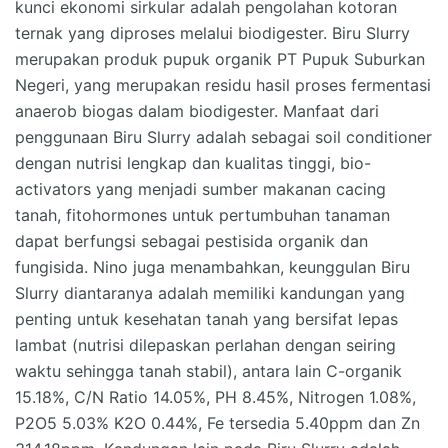
kunci ekonomi sirkular adalah pengolahan kotoran
ternak yang diproses melalui biodigester. Biru Slurry
merupakan produk pupuk organik PT Pupuk Suburkan
Negeri, yang merupakan residu hasil proses fermentasi
anaerob biogas dalam biodigester. Manfaat dari
penggunaan Biru Slurry adalah sebagai soil conditioner
dengan nutrisi lengkap dan kualitas tinggi, bio-
activators yang menjadi sumber makanan cacing
tanah, fitohormones untuk pertumbuhan tanaman
dapat berfungsi sebagai pestisida organik dan
fungisida. Nino juga menambahkan, keunggulan Biru
Slurry diantaranya adalah memiliki kandungan yang
penting untuk kesehatan tanah yang bersifat lepas
lambat (nutrisi dilepaskan perlahan dengan seiring
waktu sehingga tanah stabil), antara lain C-organik
15.18%, C/N Ratio 14.05%, PH 8.45%, Nitrogen 1.08%,
P2O5 5.03% K2O 0.44%, Fe tersedia 5.40ppm dan Zn