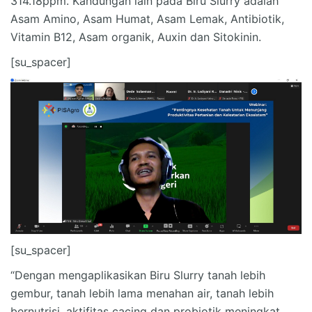
314.18ppm. Kandungan lain pada Biru Slurry adalah
Asam Amino, Asam Humat, Asam Lemak, Antibiotik,
Vitamin B12, Asam organik, Auxin dan Sitokinin.
[su_spacer]
[su_spacer]
“Dengan mengaplikasikan Biru Slurry tanah lebih
gembur, tanah lebih lama menahan air, tanah lebih
bernutrisi, aktifitas cacing dan probiotik meningkat.