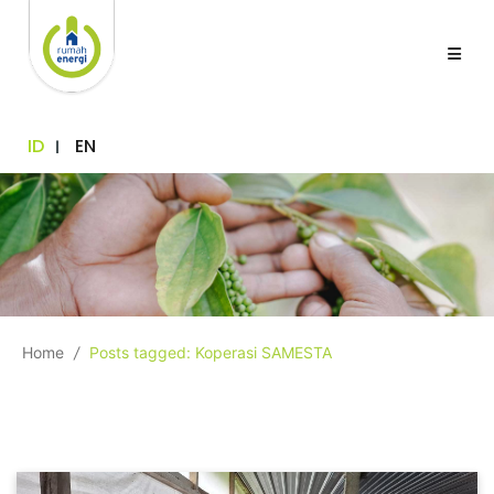
ID
EN
Home
/
Posts tagged: Koperasi SAMESTA